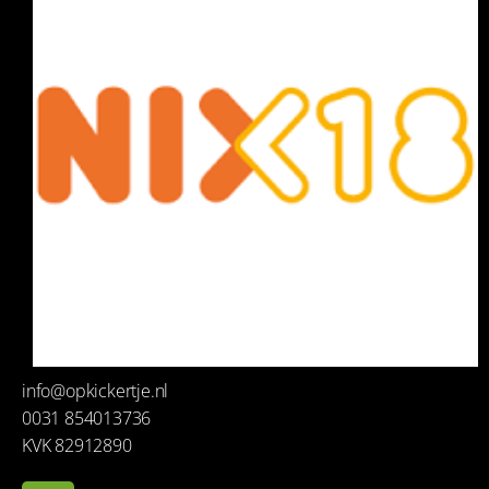
info@opkickertje.nl
0031 854013736
KVK 82912890