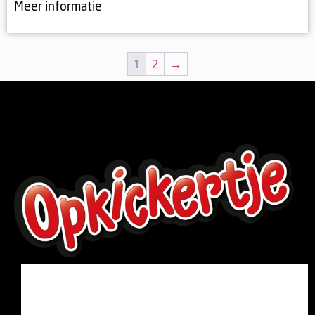
Meer informatie
1
2
→