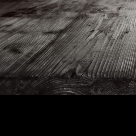
info@opkickertje.nl
0031 854013736