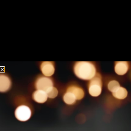
Nu in 10-Pack miniatuur! Opkickertje 20ML is de
sensatie in drankenland! Opkickertje is afkomstig uit
Nederland en smaakt naar het snoepje. Met een
alcoholpercentage van 12% en de zoete smaak is
Opkickertje toegankelijk als shot, maar ook lekker “on
the rocks”. De sensationele smaak zorgt voor een
ultieme beleving!
€
11,95
TOEVOEGEN AAN WINKELWAGEN