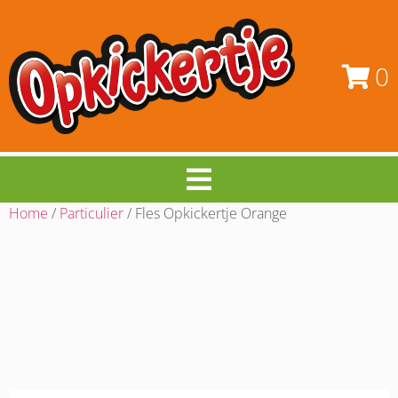
0
Home
/
Particulier
/ Fles Opkickertje Orange