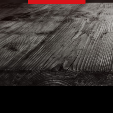
info@opkickertje.nl
0031 854013736
KVK 82912890
> Algemene Voorwaarden
Naam